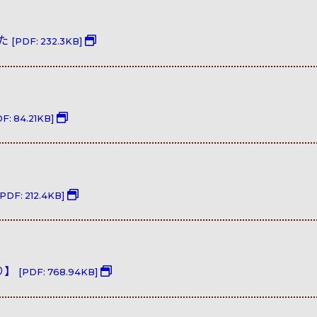
した
[PDF: 232.3KB]
F: 84.21KB]
[PDF: 212.4KB]
り】
[PDF: 768.94KB]